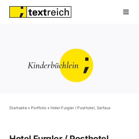
Skip
to
content
Kinderbüchlein
Startseite
»
Portfolio
»
Hotel Furgler / Posthotel, Serfaus
Hotel Furgler / Posthotel,