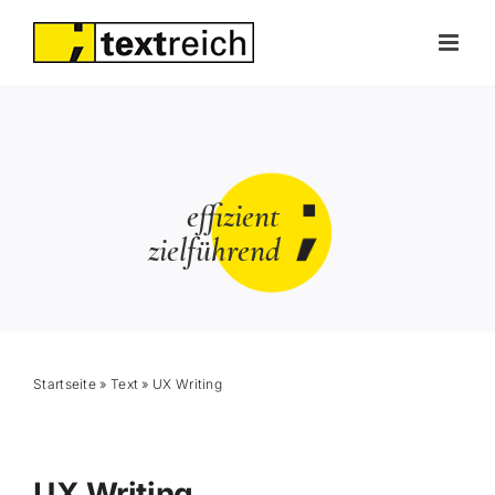
Skip
to
content
effizient
zielführend
Startseite
»
Text
»
UX Writing
UX Writing