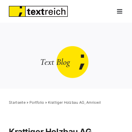
Skip
to
content
Text Blog
Startseite
»
Portfolio
»
Krattiger Holzbau AG, Amriswil
Krattiger Holzbau AG,