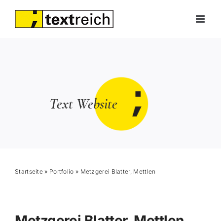
Skip
to
content
Text Website
Startseite
»
Portfolio
»
Metzgerei Blatter, Mettlen
Metzgerei Blatter, Mettlen