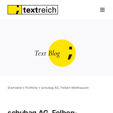
Skip
to
content
Text Blog
Startseite
»
Portfolio
»
schubag AG, Felben-Wellhausen
schubag AG, Felben-